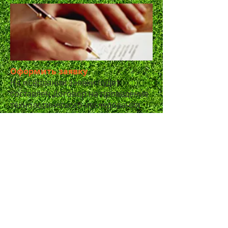
Оформить заявку
На основании заявки будет
составлен Договор на проведение
технологического исследования
Опросный Лист eng
Оформление
Пример
предложения
Нигери