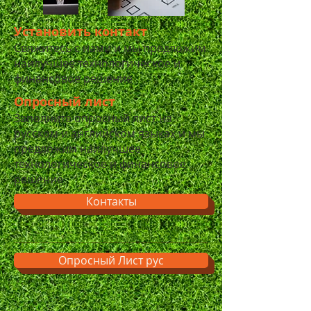
Установить контакт
​​Свяжитесь с нами и мы предложим
наилучшее технологическое и
финансовое решение
Опросный лист
Заполните опросный лист на
русском и английском языках и мы
предложим наилучшее
технологическое и финансовое
решение
Контакты
Опросный Лист рус