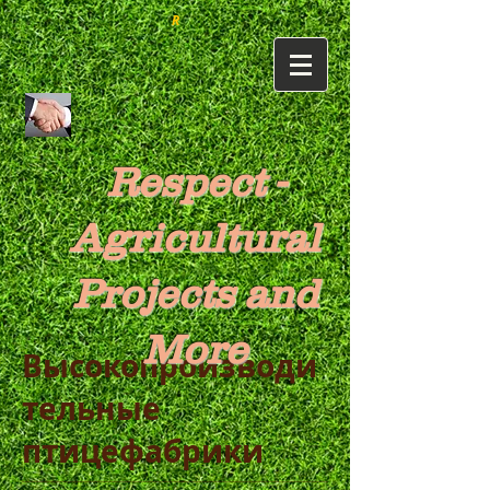
R
Respect -
Agricultural
Projects and
More
Высокопроизводи
тельные
птицефабрики