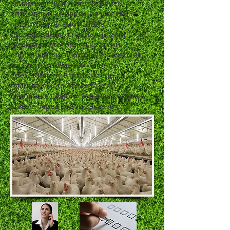
ознакомления и подготовить
оптимальные решения уже на
подготовительном этапе
исследования, специалистами
фирмы подготовлен краткий
опросный лист, который позволяет
составить предварительное
представление о характере
планируемого объекта и об
основных целях и задачах которые
ставит перед собой заказчик.