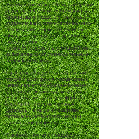
Одним из центральных направлений
в деятельности компании является
организация и ведение проектов по
созданию высокотехнологичныхных
птицефабрик. Наши специалисты
обладают опытом по созданию всех
видов полностью
компьютизированных птицефабрик,
включая высокопроизводительные
индюшачие фермы.
На основе нашего опыта, гарантом
успеха и достижения поставленных
целей является глубокое изучение
условий и требований заказчика.
На основании данной информации
специалисты фирмы проводят
детальный анализ и предлагают
оптимальное технологическое и
финансовое решение.
С целью упростить процедуру